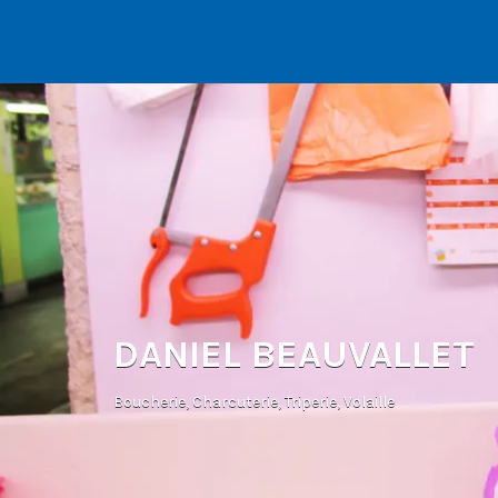
Rechercher:
DANIEL BEAUVALLET
Boucherie
,
Charcuterie
,
Triperie
,
Volaille