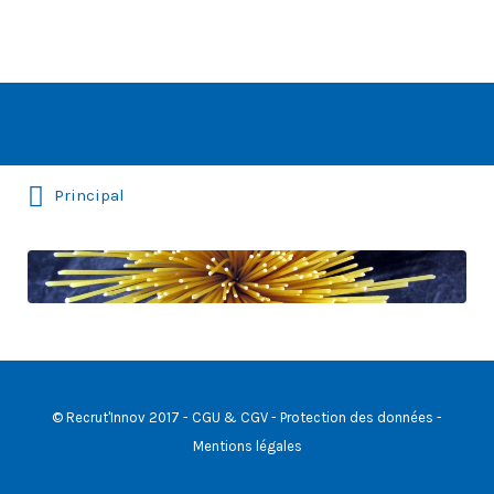
Rechercher:
Principal
banniere-
pattes
© Recrut'Innov 2017 -
CGU & CGV
-
Protection des données
-
Mentions légales