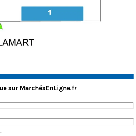
ales
nue sur MarchésEnLigne.fr
r?