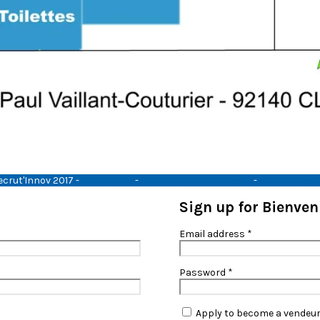
ecrut'Innov 2017 -
CGU & CGV
-
Protection des données
-
Mentions lég
Sign up for Bienve
Email address
*
Password
*
Apply to become a vendeu