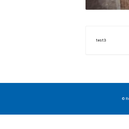
test3
© R