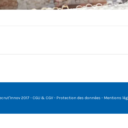
ecrut'Innov 2017 -
CGU & CGV
-
Protection des données
-
Mentions lég