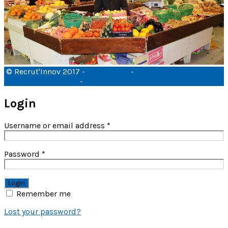
© Recrut'Innov 2017 -
CGU & CGV
-
Protection des données
-
Mentions légales
Login
Username or email address
*
Password
*
Remember me
Lost your password?