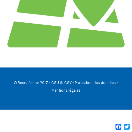
© Recrut'Innov 2017 -
CGU & CGV
-
Protection des données
-
Mentions légales
Face
T