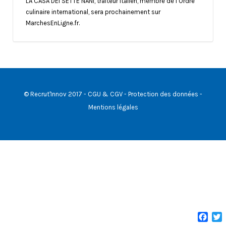
LA CASA DEI SETTE NANI, traiteur italien, membre de l’Ordre
culinaire international, sera prochainement sur
MarchesEnLigne.fr.
© Recrut'Innov 2017 -
CGU & CGV
-
Protection des données
-
Mentions légales
Face
T