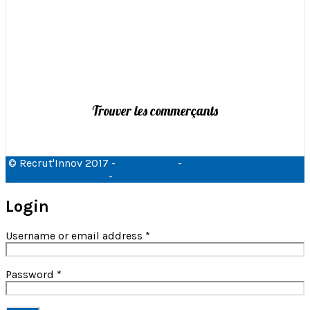
Trouver les commerçants
© Recrut'Innov 2017 -
CGU & CGV
-
Protection des données
-
Mentions légales
Login
Username or email address
*
Password
*