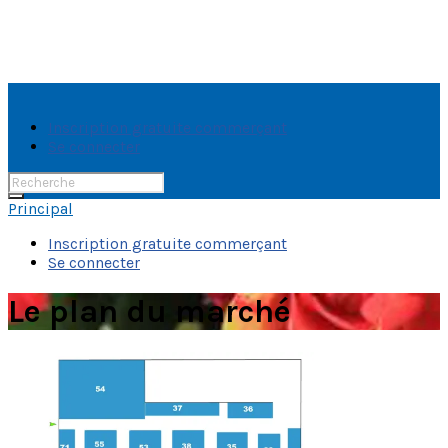
Inscription gratuite commerçant
Se connecter
Rechercher:
Principal
Inscription gratuite commerçant
Se connecter
Le plan du marché